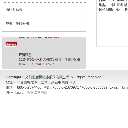
日期 :
2016年04月
地點 :
中國‧廣州‧
抽絲製造機
展位號碼 :
HALL E
塑膠再生膠粒機
最新消息:
2026 新年休假
........
2026-02-14
展覽訊息:
2025 第20屆利雅德國際塑橡膠、印刷包裝機
械展
........
2025年05月12~15日
展覽訊息:
Copyright © 光興塑膠機械廠股份有限公司 All Rights Reserved
2025年德國橡膠展
........
2025年10月08~15日
地址 :612嘉義縣太保市嘉太工業區中興路13號
電話 : +886-5-2374466 傳真 : +886-5-2376971 / +886-5-2381029 E-mail :
ks.
PRM Taiwan
普拉瑞斯設計
展覽訊息:
2026 中國國際塑膠展
........
2026年04月21~24
日
展覽訊息:
2026 PPPP 利雅德展覽
........
2026年06月