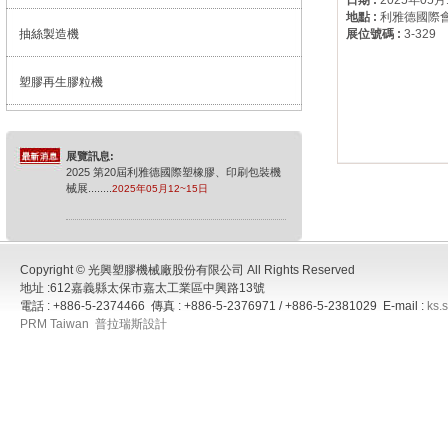
日期 :
2025年05月
地點 :
利雅德國際
抽絲製造機
展位號碼 :
3-329
塑膠再生膠粒機
展覽訊息:
2025 第20屆利雅德國際塑橡膠、印刷包裝機
械展
........
2025年05月12~15日
展覽訊息:
2025年德國橡膠展
........
2025年10月08~15日
Copyright © 光興塑膠機械廠股份有限公司 All Rights Reserved
地址 :612嘉義縣太保市嘉太工業區中興路13號
電話 : +886-5-2374466 傳真 : +886-5-2376971 / +886-5-2381029 E-mail :
ks.
展覽訊息:
PRM Taiwan
普拉瑞斯設計
2026 中國國際塑膠展
........
2026年04月21~24
日
展覽訊息:
2026 PPPP 利雅德展覽
........
2026年06月
21~24日