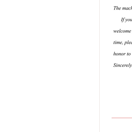
最新消息:
五層複合吹袋機採購指南 - 選購小撇步和熱門
機款
........
2021-06-02
最新消息:
光興塑膠機械廠公司董事長蔡金鍊十年公益路
獻愛心挺教育
........
2024-12-11
最新消息:
2026 新年休假
........
2026-02-14