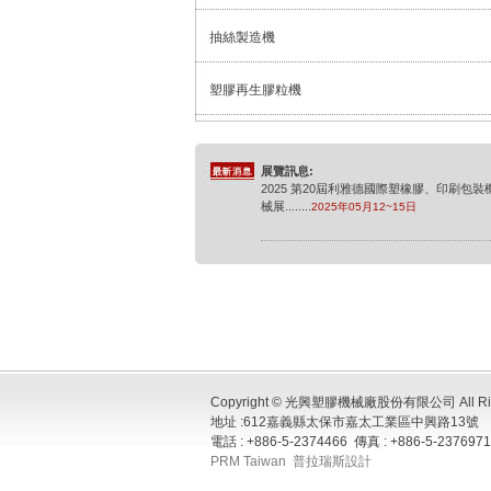
抽絲製造機
塑膠再生膠粒機
展覽訊息:
2025 第20屆利雅德國際塑橡膠、印刷包裝
械展
........
2025年05月12~15日
展覽訊息:
2025年德國橡膠展
........
2025年10月08~15日
展覽訊息:
2026 中國國際塑膠展
........
2026年04月21~2
日
Copyright © 光興塑膠機械廠股份有限公司 All Righ
地址 :612嘉義縣太保市嘉太工業區中興路13號
展覽訊息:
電話 : +886-5-2374466 傳真 : +886-5-2376971 
2026 PPPP 利雅德展覽
........
2026年06月
PRM Taiwan
普拉瑞斯設計
21~24日