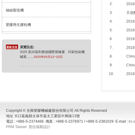
2.
20
抽絲製造機
3.
天道
4.
20
塑膠再生膠粒機
5.
20
6.
20
展覽訊息:
7.
20
2025 第20屆利雅德國際塑橡膠、印刷包裝機
8.
Chin
械展
........
2025年05月12~15日
9.
Chin
展覽訊息:
10.
20
2025年德國橡膠展
........
2025年10月08~15日
展覽訊息:
2026 中國國際塑膠展
........
2026年04月21~24
日
Copyright © 光興塑膠機械廠股份有限公司 All Rights Reserved
地址 :612嘉義縣太保市嘉太工業區中興路13號
展覽訊息:
電話 : +886-5-2374466 傳真 : +886-5-2376971 / +886-5-2381029 E-mail :
ks.
2026 PPPP 利雅德展覽
........
2026年06月
PRM Taiwan
普拉瑞斯設計
21~24日